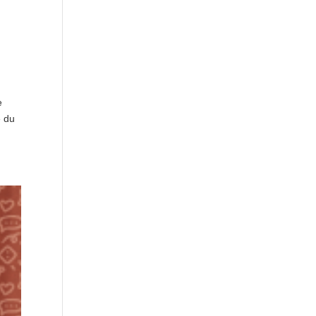
e
e du