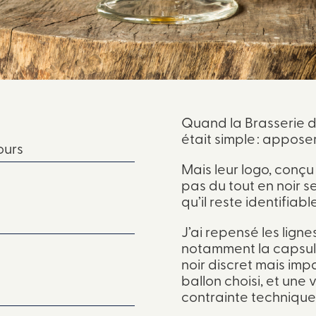
Quand la Brasserie de
était simple : apposer
ours
Mais leur logo, conçu
pas du tout en noir seu
qu’il reste identifiab
J’ai repensé les lign
notamment la capsul
noir discret mais im
ballon choisi, et une
contrainte technique