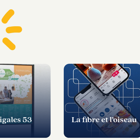
igales 53
La fibre et l’oiseau
,