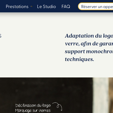
s
Prestations
Le Studio
FAQ
Réserver un appe
Adaptation du logo
S
verre, afin de garan
support monochrome
techniques.