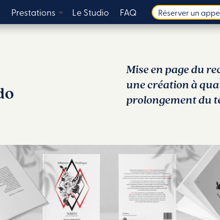
s
Prestations
Le Studio
FAQ
Réserver un appe
Mise en page du rec
une création à qua
do
prolongement du te