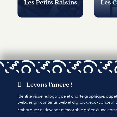
Les Petits Raisins
Les C
,
« Entrées précédentes
Entrées suivantes »
Voir toutes les réalisations
Levons l’ancre !
Identité visuelle, logotype et charte graphique, papet
webdesign, contenus web et digitaux, éco-concepti
Embarquez et devenez mémorable grâce à une commu